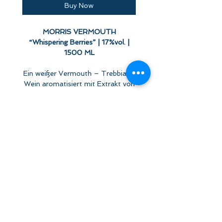
Buy Now
MORRIS VERMOUTH
“Whispering Berries” | 17%vol. |
1500 ML
Ein weißer Vermouth – Trebbiano
Wein aromatisiert mit Extrakt von
Wermut, alpinen Kräutern und
Mazeraten von erntefrischen
Details und Deklarationen
Beeren.
Zutatenverzeichnis
und
Inspiriert von einem geheimen
Nährwertdeklaration
Manuskript, das William Morris auf
seiner Italienreise entdeckte, bringt
dieser weiße Vermouth eine
No Reviews Yet
mystische Geschichte wieder zum
Share your thoughts. Be the first
Leben. Im Jahr 1878 wurde Morris
to leave a review.
das Rezept für „Vinum Amoris“
anvertraut – ein edler Wein,
veredelt mit Kräutern und den