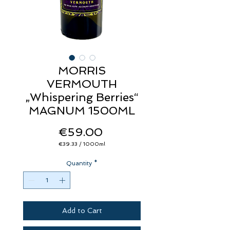
MORRIS
VERMOUTH
„Whispering Berries“
MAGNUM 1500ML
Price
€59.00
€39.33
/
1000ml
€39.33
per
Quantity
1000
*
Milliliters
Add to Cart