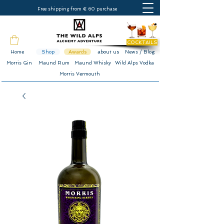
Free shipping from € 60 purchase
COCKTAILS
Home
Shop
Awards
about us
News / Blog
Morris Gin
Maund Rum
Maund Whisky
Wild Alps Vodka
Morris Vermouth